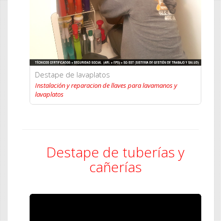
Destape de lavaplatos
Instalación y reparacion de llaves para lavamanos y
lavaplatos
Destape de tuberías y
cañerías