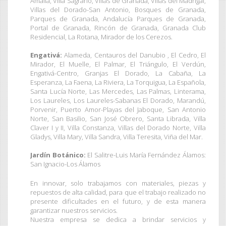
Amalia, Villa Sagrario, Villas de Granada, Villas del Madrigal,
Villas del Dorado-San Antonio, Bosques de Granada,
Parques de Granada, Andalucía Parques de Granada,
Portal de Granada, Rincón de Granada, Granada Club
Residencial, La Rotana, Mirador de los Cerezos.
Engativá:
Alameda, Centauros del Danubio , El Cedro, El
Mirador, El Muelle, El Palmar, El Triángulo, El Verdún,
Engativá-Centro, Granjas El Dorado, La Cabaña, La
Esperanza, La Faena, La Riviera, La Torquigua, La Española,
Santa Lucía Norte, Las Mercedes, Las Palmas, Linterama,
Los Laureles, Los Laureles-Sabanas El Dorado, Marandú,
Porvenir, Puerto Amor-Playas del Jaboque, San Antonio
Norte, San Basilio, San José Obrero, Santa Librada, Villa
Claver I y II, Villa Constanza, Villas del Dorado Norte, Villa
Gladys, Villa Mary, Villa Sandra, Villa Teresita, Viña del Mar.
Jardín Botánico:
El Salitre-Luis María Fernández Álamos:
San Ignacio-Los Álamos
En innovar, solo trabajamos con materiales, piezas y
repuestos de alta calidad, para que el trabajo realizado no
presente dificultades en el futuro, y de esta manera
garantizar nuestros servicios.
Nuestra empresa se dedica a brindar servicios y