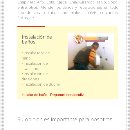
Chapinero Alto, Cota, Cajicá, Chía, Girardot, Tabio, Sopó,
entre otros. Atendemos daños y reparaciones en todo
tipo de casa quinta, condominios, chalets, conjuntos,
fincas, etc.
Instalación de
baños
• Instalar taza de
baño
• Instalación de
lavamanos
• Instalación de
divisiones
• Instalación de ducha
Sondeo - Reparaciones locativas
Instalar de baño - Reparaciones locativas
Su opinion es importante para nosotros