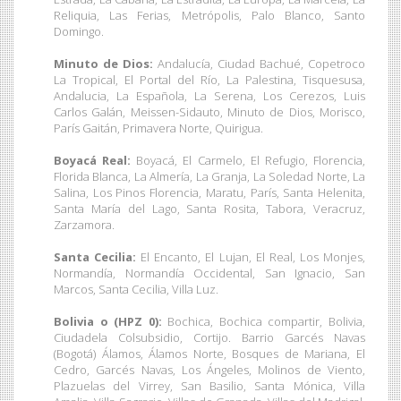
Reliquia, Las Ferias, Metrópolis, Palo Blanco, Santo
Domingo.
Minuto de Dios:
Andalucía, Ciudad Bachué, Copetroco
La Tropical, El Portal del Río, La Palestina, Tisquesusa,
Andalucia, La Española, La Serena, Los Cerezos, Luis
Carlos Galán, Meissen-Sidauto, Minuto de Dios, Morisco,
París Gaitán, Primavera Norte, Quirigua.
Boyacá Real:
Boyacá, El Carmelo, El Refugio, Florencia,
Florida Blanca, La Almería, La Granja, La Soledad Norte, La
Salina, Los Pinos Florencia, Maratu, París, Santa Helenita,
Santa María del Lago, Santa Rosita, Tabora, Veracruz,
Zarzamora.
Santa Cecilia:
El Encanto, El Lujan, El Real, Los Monjes,
Normandía, Normandía Occidental, San Ignacio, San
Marcos, Santa Cecilia, Villa Luz.
Bolivia o (HPZ 0):
Bochica, Bochica compartir, Bolivia,
Ciudadela Colsubsidio, Cortijo. Barrio Garcés Navas
(Bogotá) Álamos, Álamos Norte, Bosques de Mariana, El
Cedro, Garcés Navas, Los Ángeles, Molinos de Viento,
Plazuelas del Virrey, San Basilio, Santa Mónica, Villa