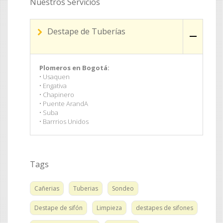
Nuestros Servicios
Destape de Tuberías
Plomeros en Bogotá:
• Usaquen
• Engativa
• Chapinero
• Puente ArandA
• Suba
• Barrrios Unidos
Tags
Cañerias
Tuberias
Sondeo
Destape de sifón
Limpieza
destapes de sifones