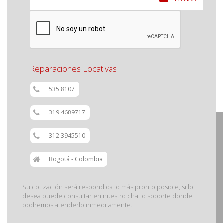
Reparaciones Locativas
535 8107
319 4689717
312 3945510
Bogotá - Colombia
Su cotización será respondida lo más pronto posible, si lo
desea puede consultar en nuestro chat o soporte donde
podremos atenderlo inmeditamente.