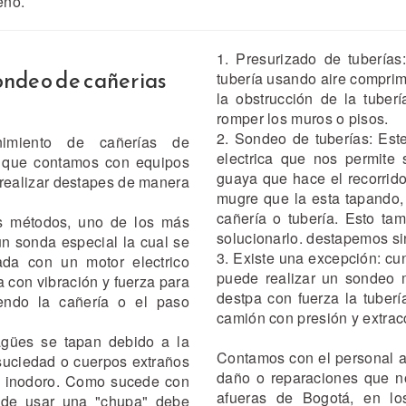
eño.
1. Presurizado de tuberías:
sondeo de cañerias
tubería usando aire comprim
la obstrucción de la tuber
romper los muros o pisos.
2. Sondeo de tuberías: Est
nimiento de cañerías de
electrica que nos permite
 a que contamos con equipos
guaya que hace el recorrido
 realizar destapes de manera
mugre que la esta tapando,
cañería o tubería. Esto t
os métodos, uno de los más
solucionarlo. destapemos sin
un sonda especial la cual se
3. Existe una excepción: cu
ada con un motor electrico
puede realizar un sondeo 
a con vibración y fuerza para
destpa con fuerza la tuberí
yendo la cañería o el paso
camión con presión y extracc
agües se tapan debido a la
Contamos con el personal a
suciedad o cuerpos extraños
daño o reparaciones que no
l inodoro. Como sucede con
afueras de Bogotá, en lo
e de usar una "chupa" debe