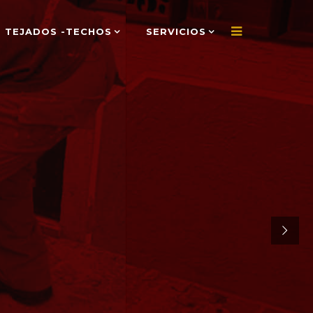
TEJADOS -TECHOS
SERVICIOS
Inicio
Servicios
NES
Quienes Somos
Blog
Contáctenos
a
s
Solicitar Cotización