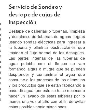
Servicio de Sondeo y
destape de cajas de
inspección
a
a
Destape de cañerias o tuberias, limpieza
e
y desatasco de tuberías de aguas negras
l
usando sondas eléctricas para ingresar a
s
la tubería y eliminar obstrucciones que
s
impiden el flujo normal de los desagües.
e
Las partes internas de las tuberías de
a
agua potable con el tiempo se van
n
formando algas o mugre que se pueden
n
desprender y contaminar el agua que
s
consume o los procesos de los alimentos
e
y los productos que se están fabricando a
n
base de agua, por esto se hace necesario
l
hacer un lavado de estas tuberías por lo
s
menos una vez al año con el fin de evitar
estas posibles contaminaciones.