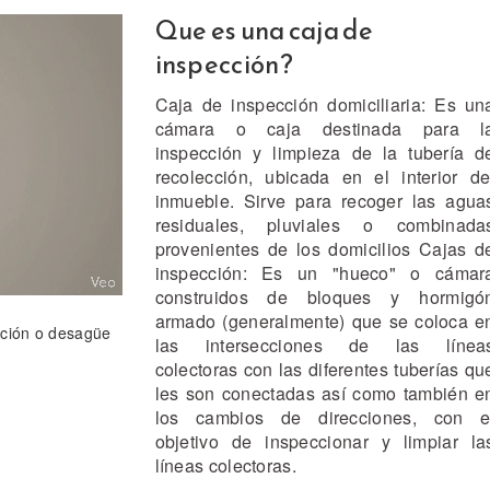
Que es una caja de
inspección?
Caja de inspección domiciliaria: Es un
cámara o caja destinada para l
inspección y limpieza de la tubería d
recolección, ubicada en el interior de
inmueble. Sirve para recoger las agua
residuales, pluviales o combinada
provenientes de los domicilios Cajas d
inspección: Es un "hueco" o cámar
construidos de bloques y hormigó
armado (generalmente) que se coloca e
cción o desagüe
las intersecciones de las línea
colectoras con las diferentes tuberías qu
les son conectadas así como también e
los cambios de direcciones, con e
objetivo de inspeccionar y limpiar la
líneas colectoras.