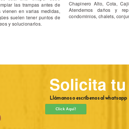
Chapinero Alto, Cota, Caji
limpiar las trampas antes de
Atendemos daños y repa
s vienen en varias medidas,
condominios, chalets, conjunt
gües suelen tener puntos de
os y solucionarlos.
Solicita t
Llámanos o escríbenos al whatsapp
Click Aquí!