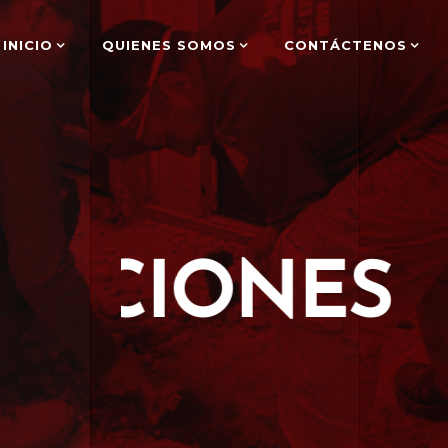
INICIO
QUIENES SOMOS
CONTÁCTENOS
NSTRUCCIO
g
r
e
n
s
a
u
g
a
e
C
a
j
a
s
d
e
i
n
s
p
e
c
c
i
ó
n
o
c
a
j
a
s
d