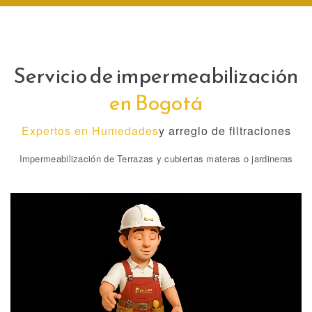
Chat de Whatsapp
Servicio de impermeabilización
Llamar Ahora!
en Bogotá
Expertos en Humedades
y arreglo de filtraciones
Impermeabilización de Terrazas y cubiertas materas o jardineras