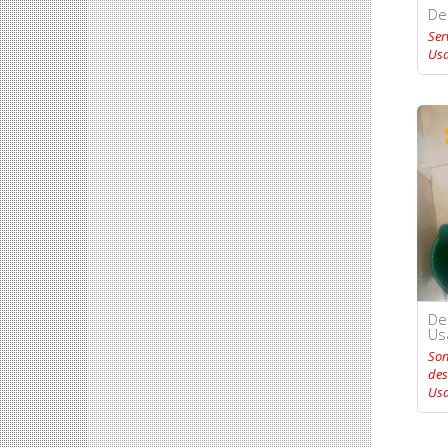
De
Ser
Us
De
Us
Son
des
Usa