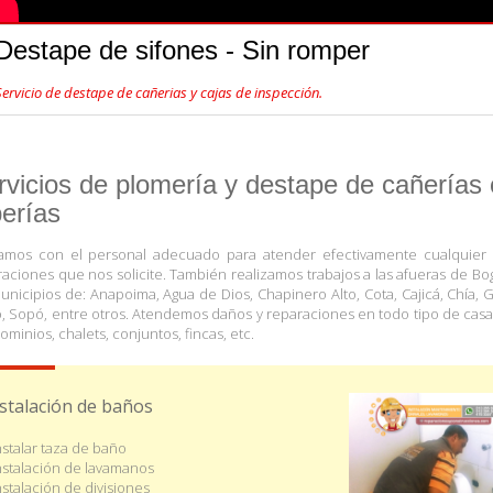
Destape de sifones - Sin romper
Servicio de destape de cañerias y cajas de inspección.
rvicios de plomería y destape de cañerías 
berías
amos con el personal adecuado para atender efectivamente cualquier
aciones que nos solicite. También realizamos trabajos a las afueras de Bo
unicipios de: Anapoima, Agua de Dios, Chapinero Alto, Cota, Cajicá, Chía, G
, Sopó, entre otros. Atendemos daños y reparaciones en todo tipo de casa
minios, chalets, conjuntos, fincas, etc.
stalación de baños
Instalar taza de baño
Instalación de lavamanos
Instalación de divisiones