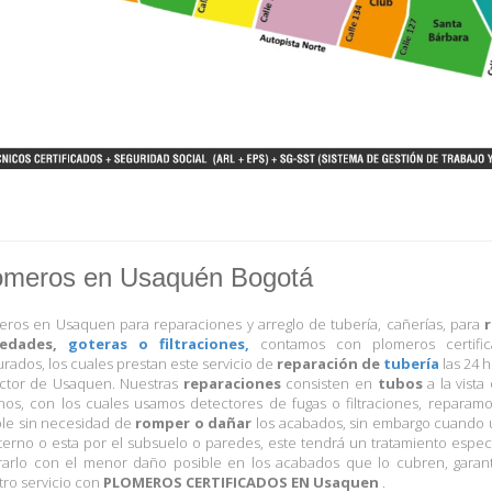
omeros en Usaquén Bogotá
eros en Usaquen para reparaciones y arreglo de tubería, cañerías, para
edades,
goteras o filtraciones,
contamos con plomeros certifi
rados, los cuales prestan este servicio de
reparación de
tubería
las 24 
ector de Usaquen. Nuestras
reparaciones
consisten en
tubos
a la vista
rnos, con los cuales usamos detectores de fugas o filtraciones, reparam
ble sin necesidad de
romper o dañar
los acabados, sin embargo cuando 
terno o esta por el subsuelo o paredes, este tendrá un tratamiento espec
rarlo con el menor daño posible en los acabados que lo cubren, garan
tro servicio con
PLOMEROS CERTIFICADOS EN Usaquen
.