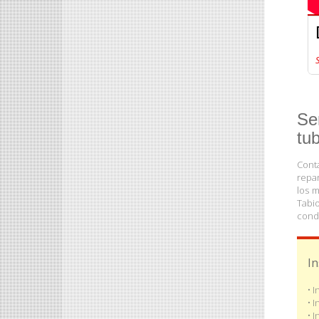
Se
tu
Cont
repar
los m
Tabio
condo
In
• 
• 
• 