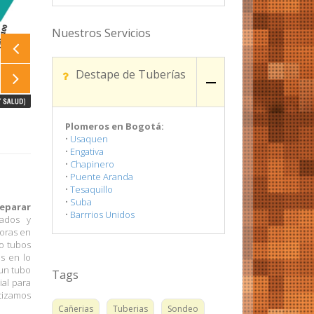
Nuestros Servicios
Destape de Tuberías
Plomeros en Bogotá:
•
Usaquen
•
Engativa
•
Chapinero
•
Puente Aranda
•
Tesaquillo
•
Suba
reparar
•
Barrrios Unidos
cados y
horas en
 o tubos
os en lo
un tubo
Tags
ial para
tizamos
Cañerias
Tuberias
Sondeo