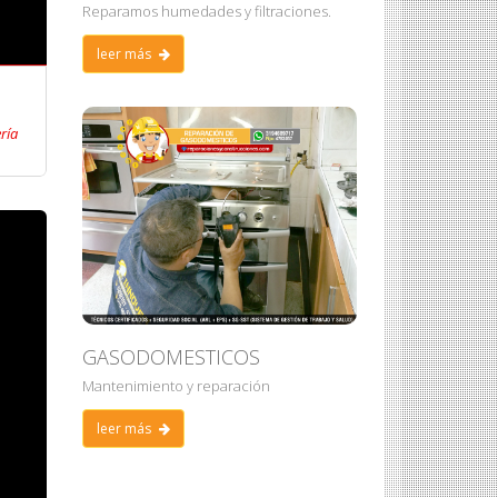
Reparamos humedades y filtraciones.
leer más
ría
GASODOMESTICOS
Mantenimiento y reparación
leer más