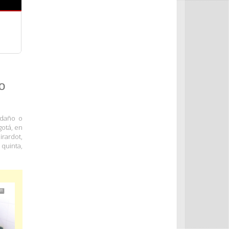
o
 daño o
gotá, en
irardot,
 quinta,