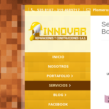
">
">
535 8107 - 319 4689717
Plomeros
Se
Bo
INICIO
NOSOTROS
PORTAFOLIO
SERVICIOS
BLOG
FACEBOOK