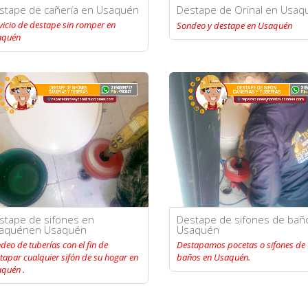
stape de cañería en Usaquén
Destape de Orinal en Usaq
vicio de destape sin romper en
Sondeo y destape en Usaquén
aquén
stape de sifones en
Destape de sifones de bañ
aquénen Usaquén
Usaquén
deo de tuberías con el fin de
Destapamos pocetas o sifones de
tapar cualquier sifón de su hogar en
baños en Usaquén.
quén .