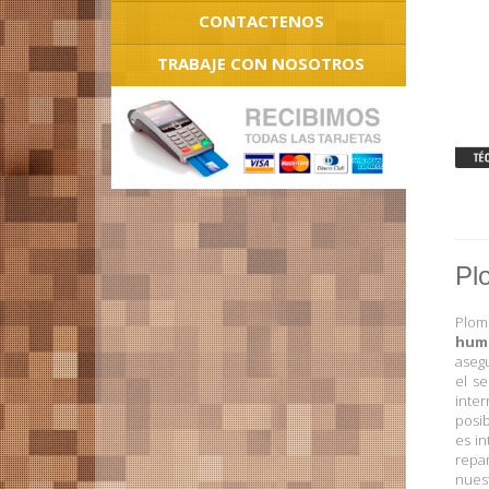
CONTACTENOS
TRABAJE CON NOSOTROS
Pl
Plom
hum
asegu
el s
inte
posi
es in
repa
nues