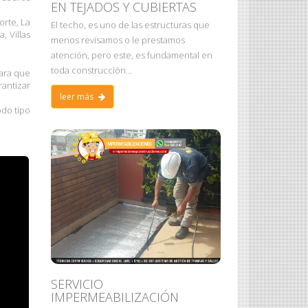
EN TEJADOS Y CUBIERTAS
orte, La
El techo, es uno de las estructuras que
, Villas
menos revisamos o le prestamos
atención, pero este, es fundamental en
toda construcción...
para que
rantizar
leer más
odo tipo
SERVICIO
IMPERMEABILIZACIÓN