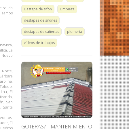
 salida
Destape de sifón
Limpieza
izamos
destapes de sifones
destapes de cañerias
plomeria
vídeos de trabajos
navista,
lita, La
, Nuevo
 Norte,
Bárbara
arolina,
 Toledo,
ina, El
Miranda,
ón, San
, Santa
edritos,
ador, El
GOTERAS? - MANTENIMIENTO
s Cedros