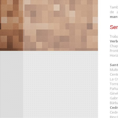
Tamb
de 
man
Ser
Trab
Verb
Chapa
Fron
Horiz
Sant
Mult
Centr
La Cr
Torr
Pañue
Gine
Gabr
Bárba
Cedr
Cedro
Rinc