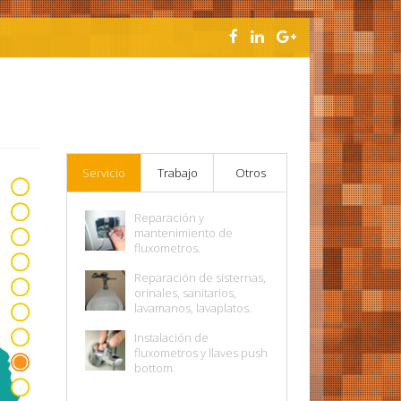
Servicio
Trabajo
Otros
Reparación y
mantenimiento de
fluxometros.
Reparación de sisternas,
orinales, sanitarios,
lavamanos, lavaplatos.
Instalación de
fluxometros y llaves push
bottom.