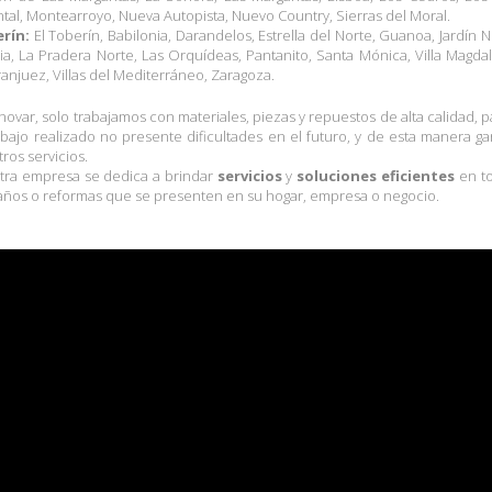
tal, Montearroyo, Nueva Autopista, Nuevo Country, Sierras del Moral.
rín:
El Toberín, Babilonia, Darandelos, Estrella del Norte, Guanoa, Jardín N
ia, La Pradera Norte, Las Orquídeas, Pantanito, Santa Mónica, Villa Magdala
anjuez, Villas del Mediterráneo, Zaragoza.
novar, solo trabajamos con materiales, piezas y repuestos de alta calidad, 
abajo realizado no presente dificultades en el futuro, y de esta manera ga
ros servicios.
tra empresa se dedica a brindar
servicios
y
soluciones eficientes
en t
años o reformas que se presenten en su hogar, empresa o negocio.