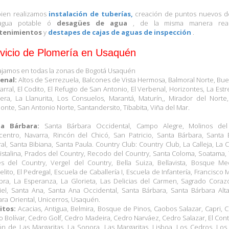
ien realizamos
instalación de tuberías,
creación de puntos nuevos de
agua potable ó
desagües de agua
, de la misma manera real
tenimientos
y
destapes de cajas de aguas de inspección
.
vicio de Plomería en Usaquén
ajamos en todas la zonas de Bogotá Usaquén
enal:
Altos de Serrezuela, Balcones de Vista Hermosa, Balmoral Norte, Bue
rral, El Codito, El Refugio de San Antonio, El Verbenal, Horizontes, La Estrel
tera, La Llanurita, Los Consuelos, Marantá, Maturín,, Mirador del Norte
onte, San Antonio Norte, Santandersito, Tibabita, Viña del Mar.
a Bárbara:
Santa Bárbara Occidental, Campo Alegre, Molinos del
icentro, Navarra, Rincón del Chicó, San Patricio, Santa Bárbara, Santa 
al, Santa Bibiana, Santa Paula. Country Club: Country Club, La Calleja, La C
istalina, Prados del Country, Recodo del Country, Santa Coloma, Soatama,
es del Country, Vergel del Country, Bella Suiza, Bellavista, Bosque Med
lito, El Pedregal, Escuela de Caballería I, Escuela de Infantería, Francisco 
bra, La Esperanza, La Glorieta, Las Delicias del Carmen, Sagrado Coraz
iel, Santa Ana, Santa Ana Occidental, Santa Bárbara, Santa Bárbara Alta
ra Oriental, Unicerros, Usaquén.
itos:
Acacias, Antigua, Belmira, Bosque de Pinos, Caobos Salazar, Capri, C
 Bolívar, Cedro Golf, Cedro Madeira, Cedro Narváez, Cedro Salazar, El Cont
ón de Las Margaritas, La Sonora, Las Margaritas, Lisboa, Los Cedros, Lo