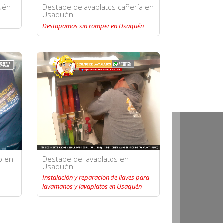
uén
Destape delavaplatos cañería en
Usaquén
Destapamos sin romper en Usaquén
o en
Destape de lavaplatos en
Usaquén
Instalación y reparacion de llaves para
lavamanos y lavaplatos en Usaquén