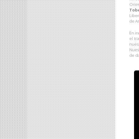
Orien
Tobe
Liber
de Ar
En in
el tr
nuest
Nues
de d