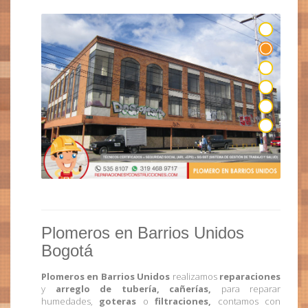
Plomeros en Barrios Unidos
Bogotá
Plomeros en Barrios Unidos
realizamos
reparaciones
y
arreglo de tubería,
cañerías,
para reparar
humedades,
goteras
o
filtraciones,
contamos con