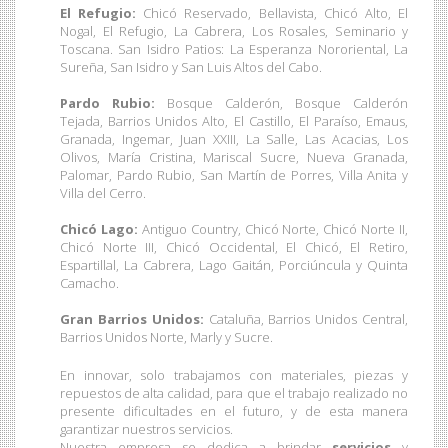
El Refugio:
Chicó Reservado, Bellavista, Chicó Alto, El
Nogal, El Refugio, La Cabrera, Los Rosales, Seminario y
Toscana. San Isidro Patios: La Esperanza Nororiental, La
Sureña, San Isidro y San Luis Altos del Cabo.
Pardo Rubio:
Bosque Calderón, Bosque Calderón
Tejada, Barrios Unidos Alto, El Castillo, El Paraíso, Emaus,
Granada, Ingemar, Juan XXIII, La Salle, Las Acacias, Los
Olivos, María Cristina, Mariscal Sucre, Nueva Granada,
Palomar, Pardo Rubio, San Martín de Porres, Villa Anita y
Villa del Cerro.
Chicó Lago:
Antiguo Country, Chicó Norte, Chicó Norte II,
Chicó Norte III, Chicó Occidental, El Chicó, El Retiro,
Espartillal, La Cabrera, Lago Gaitán, Porciúncula y Quinta
Camacho.
Gran Barrios Unidos:
Cataluña, Barrios Unidos Central,
Barrios Unidos Norte, Marly y Sucre.
En innovar, solo trabajamos con materiales, piezas y
repuestos de alta calidad, para que el trabajo realizado no
presente dificultades en el futuro, y de esta manera
garantizar nuestros servicios.
Nuestra empresa se dedica a brindar
servicios
y