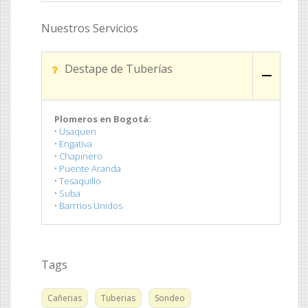
Nuestros Servicios
Destape de Tuberías
Plomeros en Bogotá:
•
Usaquen
•
Engativa
•
Chapinero
•
Puente Aranda
•
Tesaquillo
•
Suba
•
Barrrios Unidos
Tags
Cañerias
Tuberias
Sondeo