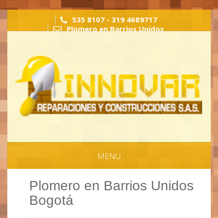
">
">
">
535 8107 - 319 4689717
Plomero en Barrios Unidos
MENU
Plomero en Barrios Unidos
Bogotá