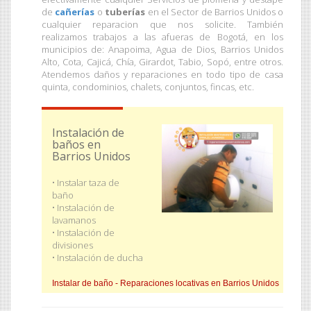
de
cañerías
o
tuberías
en el Sector de Barrios Unidos o
cualquier reparacion que nos solicite. También
realizamos trabajos a las afueras de Bogotá, en los
municipios de: Anapoima, Agua de Dios, Barrios Unidos
Alto, Cota, Cajicá, Chía, Girardot, Tabio, Sopó, entre otros.
Atendemos daños y reparaciones en todo tipo de casa
quinta, condominios, chalets, conjuntos, fincas, etc.
Instalación de
baños en
Barrios Unidos
• Instalar taza de
baño
• Instalación de
lavamanos
• Instalación de
divisiones
• Instalación de ducha
Sondeo - Reparaciones locativas en Barrios Unidos
Instalar de baño - Reparaciones locativas en Barrios Unidos