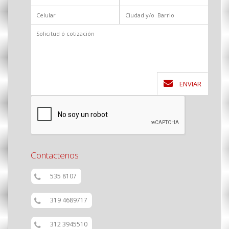
ENVIAR
Contactenos
535 8107
319 4689717
312 3945510