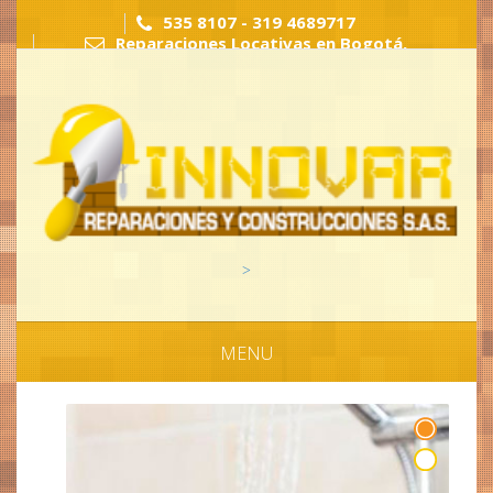
535 8107 - 319 4689717
Reparaciones Locativas en Bogotá,
Remodelaciones y obra civil
>
MENU