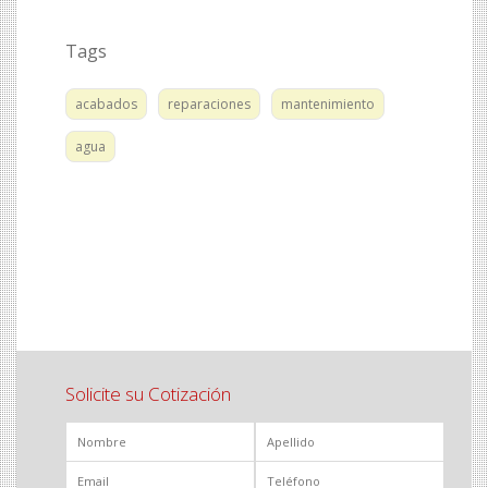
Tags
acabados
reparaciones
mantenimiento
agua
Solicite su Cotización