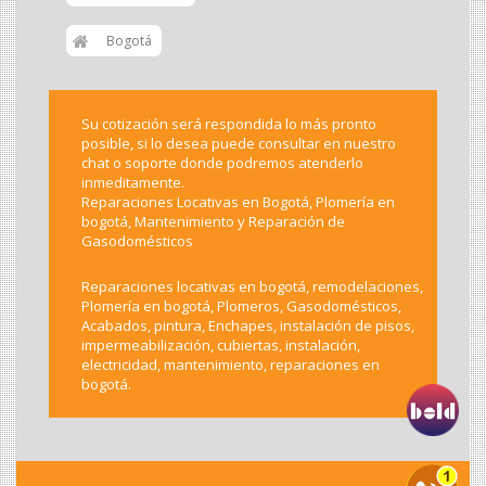
Bogotá
Su cotización será respondida lo más pronto
posible, si lo desea puede consultar en nuestro
chat o soporte donde podremos atenderlo
inmeditamente.
Reparaciones Locativas en Bogotá, Plomería en
bogotá, Mantenimiento y Reparación de
Gasodomésticos
Reparaciones locativas en bogotá, remodelaciones,
Plomería en bogotá, Plomeros, Gasodomésticos,
Acabados, pintura, Enchapes, instalación de pisos,
impermeabilización, cubiertas, instalación,
electricidad, mantenimiento, reparaciones en
bogotá.