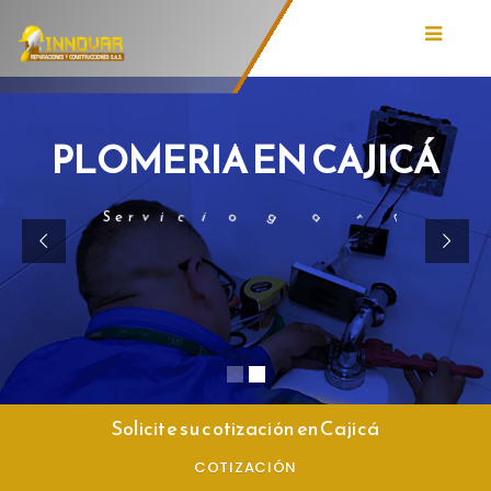
PLOMERIA EN CAJICÁ
o
s
d
a
t
c
i
a
p
a
c
s
S
e
r
v
i
c
i
o
g
a
r
a
n
t
i
z
a
d
o
c
o
n
t
é
c
n
i
c
o
Solicite su cotización en Cajicá
COTIZACIÓN